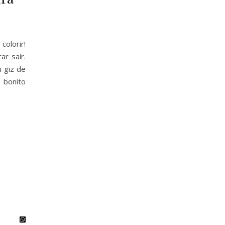
olorir!
r sair.
u giz de
 bonito