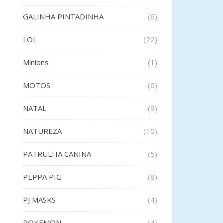
GALINHA PINTADINHA
(6)
LOL
(22)
Minions
(1)
MOTOS
(6)
NATAL
(9)
NATUREZA
(10)
PATRULHA CANINA
(5)
PEPPA PIG
(8)
PJ MASKS
(4)
POKEMON
(4)