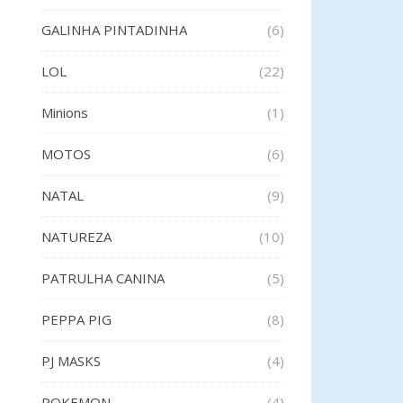
GALINHA PINTADINHA
(6)
LOL
(22)
Minions
(1)
MOTOS
(6)
NATAL
(9)
NATUREZA
(10)
PATRULHA CANINA
(5)
PEPPA PIG
(8)
PJ MASKS
(4)
POKEMON
(4)