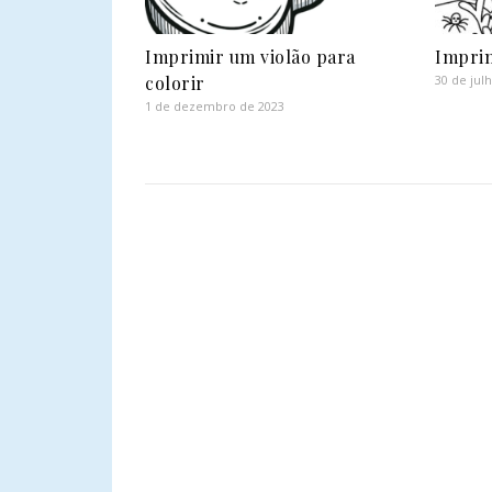
Imprimir um violão para
Imprim
colorir
30 de jul
1 de dezembro de 2023