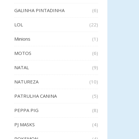
GALINHA PINTADINHA
(6)
LOL
(22)
Minions
(1)
MOTOS
(6)
NATAL
(9)
NATUREZA
(10)
PATRULHA CANINA
(5)
PEPPA PIG
(8)
PJ MASKS
(4)
POKEMON
(4)