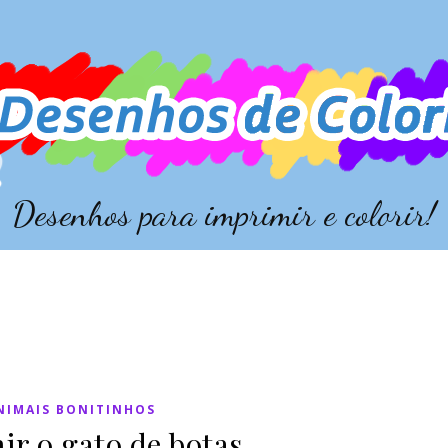
Desenhos para imprimir e colorir!
NIMAIS BONITINHOS
r o gato de botas